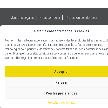
Mentions Légales
Nous contacter
Protection des données
Copyright 2019 Lafouine Assurances. Réalisé par
C3.pub Communication
Gérer le consentement aux cookies
Globale Innovante
. Tous droits réservés.
Pour offrir les meilleures expériences, nous utilisons des technologies telles que les coo
pour stocker et/ou accéder aux informations des appareils. Le fait de consentir à ces
technologies nous permettra de traiter des données telles que le comportement de navi
ou les ID uniques sur ce site. Le fait de ne pas consentir ou de retirer son consentement 
avoir un effet négatif sur certaines caractéristiques et fonctions.
Accepter
Refuser
Voir les préférences
Protection des Données